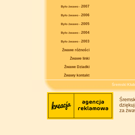
2007
Było żwawo -
2006
Było żwawo -
2005
Było żwawo -
2004
Było żwawo -
2003
Było żwawo -
Żwawe różności
Żwawe linki
Żwawe Dziadki
Żwawy kontakt
Śremski Klu
Śremsk
dziękuj
za żwa