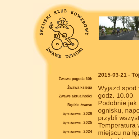
2015-03-21 - T
Żwawa pogoda 60h
Wyjazd spod w
Żwawa księga
godz. 10.00.
Żwawe aktualności
Podobnie jak
Będzie żwawo
ognisku, nap
2026
Było żwawo -
przybli wszys
2025
Było żwawo -
Temperatura 
miejscu na ł
2024
Było żwawo -