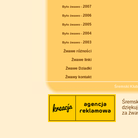
2007
Było żwawo -
2006
Było żwawo -
2005
Było żwawo -
2004
Było żwawo -
2003
Było żwawo -
Żwawe różności
Żwawe linki
Żwawe Dziadki
Żwawy kontakt
Śremski Klu
Śremsk
dziękuj
za żwa