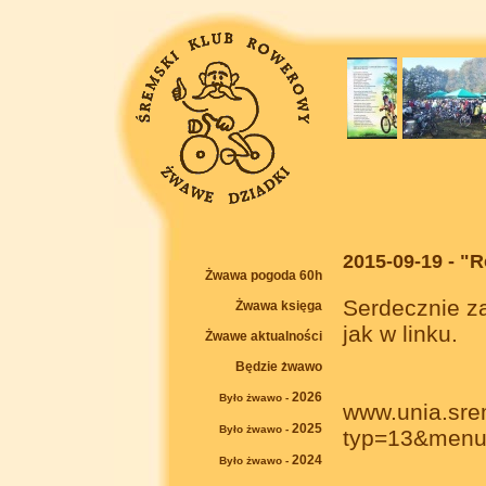
2015-09-19 - "
Żwawa pogoda 60h
Serdecznie z
Żwawa księga
jak w linku.
Żwawe aktualności
Będzie żwawo
2026
Było żwawo -
www.unia.sre
2025
Było żwawo -
typ=13&menu=
2024
Było żwawo -